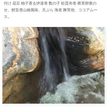
付け 花豆 柚子香る伊達巻 数の子 鮭昆布巻 椎茸卵黄の
せ、鯉旨煮山椒風味、天ぷら 海老 舞茸他、ココアムー
ス。