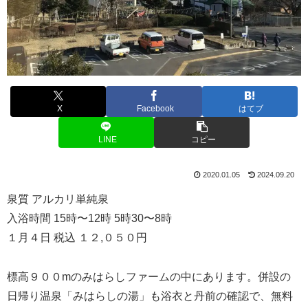
X
Facebook
はてブ
LINE
コピー
2020.01.05
2024.09.20
泉質 アルカリ単純泉
入浴時間 15時〜12時 5時30〜8時
１月４日 税込 １２,０５０円
標高９００mのみはらしファームの中にあります。併設の
日帰り温泉「みはらしの湯」も浴衣と丹前の確認で、無料