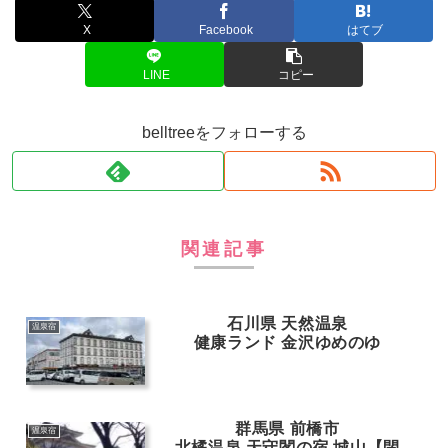
X
Facebook
はてブ
LINE
コピー
belltreeをフォローする
関連記事
石川県 天然温泉
温泉宿
健康ランド 金沢ゆめのゆ
群馬県 前橋市
温泉宿
北橘温泉 天守閣の宿 城山【閉