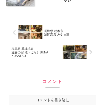
ッジ
長野県 松本市
浅間温泉 みやま荘
群馬県 草津温泉
滋養の宿 橅（ぶな）BUNA
KUSATSU
コメント
コメントを書き込む