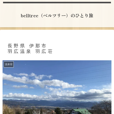
belltree（ベルツリー）のひとり旅
長野県 伊那市
羽広温泉 羽広荘
温泉宿