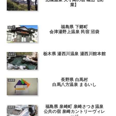
業】
福島県 下郷町
温泉宿
会津湯野上温泉 民宿 沼袋
栃木県 湯西川温泉 湯西川館本館
温泉宿
長野県 白馬村
温泉宿
白馬八方温泉 まるいし
福島県 泉崎町 泉崎さつき温泉
温泉宿
公共の宿 泉崎カントリーヴィレ