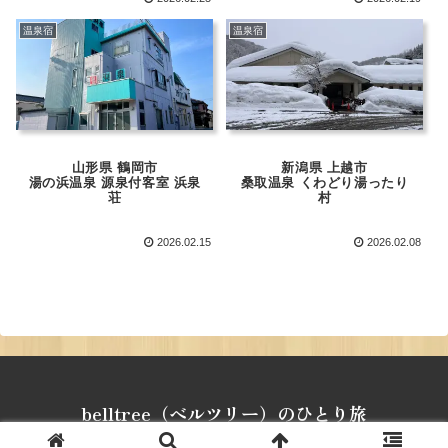
温泉宿
温泉宿
山形県 鶴岡市
新潟県 上越市
湯の浜温泉 源泉付客室 浜泉
桑取温泉 くわどり湯ったり
荘
村
2026.02.15
2026.02.08
belltree（ベルツリー）のひとり旅
© 2024 belltree（ベルツリー）のひとり旅.