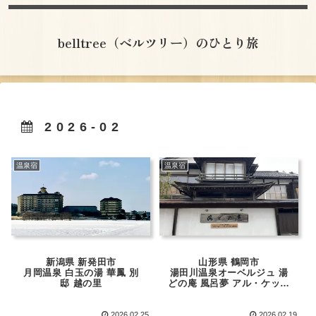
belltree（ベルツリー）のひとり旅
2026-02
温泉宿
温泉宿
新潟県 新発田市
山形県 鶴岡市
月岡温泉 白玉の湯 華鳳 別
湯田川温泉オーベルジュ 湯
邸 越の里
どの庵 風呂夢 アル・ケッチ
ァーノ
2026.02.25
2026.02.19