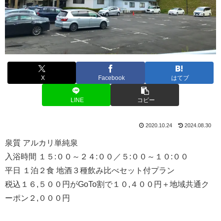
X
Facebook
はてブ
LINE
コピー
2020.10.24
2024.08.30
泉質 アルカリ単純泉
入浴時間 １５:００～２４:００／５:００～１０:００
平日 １泊２食 地酒３種飲み比べセット付プラン
税込１６,５００円がGoTo割で１０,４００円＋地域共通ク
ーポン２,０００円