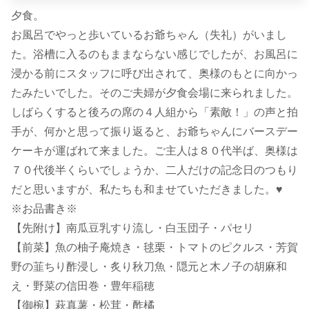
夕食。
お風呂でやっと歩いているお爺ちゃん（失礼）がいまし
た。浴槽に入るのもままならない感じでしたが、お風呂に
浸かる前にスタッフに呼び出されて、奥様のもとに向かっ
たみたいでした。そのご夫婦が夕食会場に来られました。
しばらくすると後ろの席の４人組から「素敵！」の声と拍
手が、何かと思って振り返ると、お爺ちゃんにバースデー
ケーキが運ばれて来ました。ご主人は８０代半ば、奥様は
７０代後半くらいでしょうか、二人だけの記念日のつもり
だと思いますが、私たちも和ませていただきました。♥
※お品書き※
【先附け】南瓜豆乳すり流し・白玉団子・パセリ
【前菜】魚の柚子庵焼き・毬栗・トマトのピクルス・芳賀
野の韮ちり酢浸し・炙り秋刀魚・隠元と木ノ子の胡麻和
え・野菜の信田巻・豊年稲穂
【御椀】萩真薯・松茸・酢橘