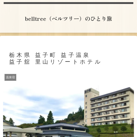
belltree（ベルツリー）のひとり旅
栃木県 益子町 益子温泉
益子舘 里山リゾートホテル
温泉宿