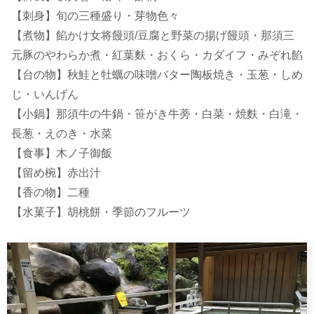
【刺身】旬の三種盛り・芽物色々
【煮物】餡かけ女将饅頭/豆腐と野菜の揚げ饅頭・那須三
元豚のやわらか煮・紅葉麩・おくら・カダイフ・みぞれ餡
【台の物】秋鮭と牡蠣の味噌バター陶板焼き・玉葱・しめ
じ・いんげん
【小鍋】那須牛の牛鍋・笹がき牛蒡・白菜・焼麩・白滝・
長葱・えのき・水菜
【食事】木ノ子御飯
【留め椀】赤出汁
【香の物】二種
【水菓子】胡桃餅・季節のフルーツ