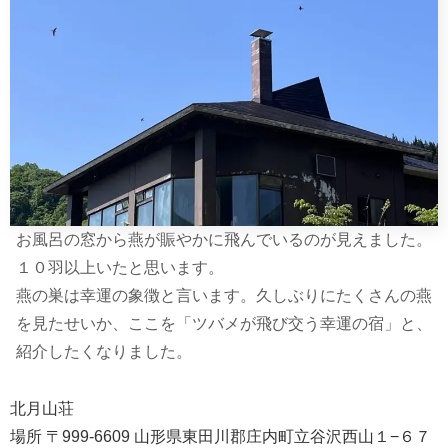
お風呂の窓から燕が賑やかに飛んでいるのが見えました。
１０羽以上いたと思います。
燕の巣は幸運の象徴と言います。久しぶりにたくさんの燕
を見たせいか、ここを「ツバメが飛び交う幸運の宿」と、
紹介したくなりました。
北月山荘
場所 〒999-6609 山形県東田川郡庄内町立谷沢西山１−６７