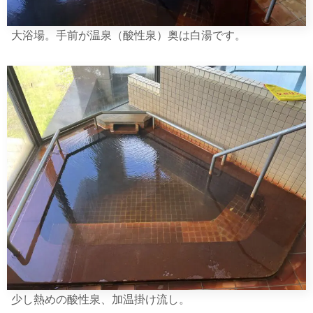
大浴場。手前が温泉（酸性泉）奥は白湯です。
少し熱めの酸性泉、加温掛け流し。