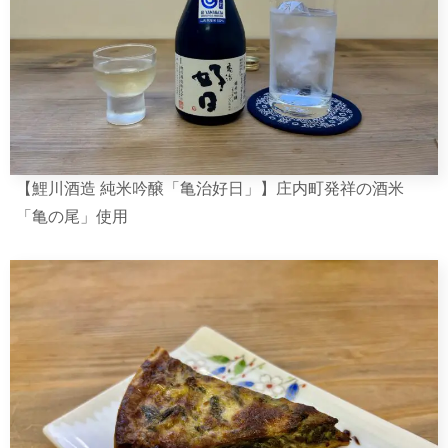
【鯉川酒造 純米吟醸「亀治好日」】庄内町発祥の酒米
「亀の尾」使用