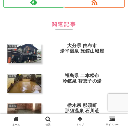
関連記事
大分県 由布市
温泉宿
湯平温泉 旅館山城屋
福島県 二本松市
温泉宿
冷鉱泉 智恵子の湯
栃木県 那須町
温泉宿
那須温泉 石川荘
ホーム
検索
トップ
サイドバー