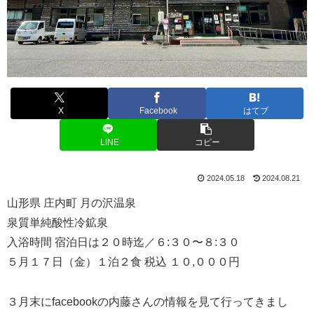
X
Facebook
はてブ
LINE
コピー
2024.05.18
2024.08.21
山形県 庄内町 月の沢温泉
泉質単純酸性冷鉱泉
入浴時間 宿泊日は２０時迄／６:３０〜８:３０
５月１７日（金）１泊２食 税込 １０,０００円
３月末にfacebookの内藤さんの情報を見て行ってきまし