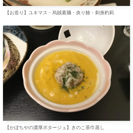
【お造り】ユキマス・烏賊素麺・炎り鯵・刺身釣莉
【かぼちやの濃厚ポタージュ】きのこ茶巾蒸し