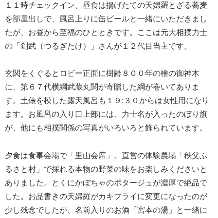
１１時チェックイン。昼食は揚げたての天婦羅とざる蕎麦
を部屋出しで、風呂上りに缶ビールと一緒にいただきまし
たが、お昼から至福のひとときです。ここは元大相撲力士
の「剣武（つるぎたけ）」さんが１２代目当主です。
玄関をくぐるとロビー正面に樹齢８００年の檜の御神木
に、第６７代横綱武蔵丸関が寄贈した綱が巻いてありま
す。土俵を模した露天風呂も１９:３０からは女性用になり
ます。お風呂の入り口上部には、力士名が入ったのぼり旗
が、他にも相撲関係の写真がいろいろと飾られています。
夕食は食事会場で「里山会席」。直営の体験農場「秩父ふ
るさと村」で採れる本物の野菜の味をお楽しみくださいと
ありました。とくにかぼちゃのポタージュが濃厚で絶品で
した。お品書きの天婦羅がカキフライに変更になったのが
少し残念でしたが、名前入りのお酒「宮本の湯」と一緒に