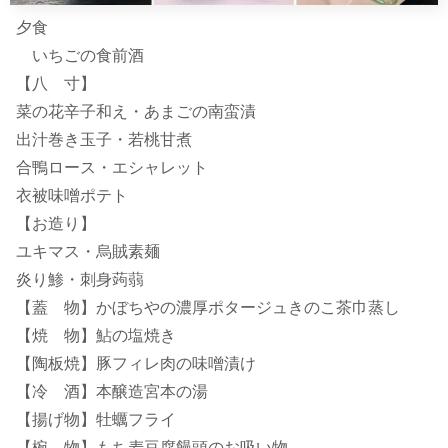
夕食
いちごの食前酒
【八 寸】
菜の花辛子和え・あまごの南蛮漬
出汁巻き玉子・若桃甘煮
合鴨ロース・エシャレット
衣被味噌ポテト
【お造り】
ユキマス・烏賊素麺
炎り鯵・刺身蒟蒻
【蓋 物】かぼちやの濃厚ポタージュきのこ茶巾蒸し
【焼 物】鮎の塩焼き
【陶板焼】豚フィレ肉の味噌漬け
【冷 酒】本醸造宮本の湯
【揚げ物】牡蠣フライ
【椀 物】もち麦豆腐饅頭のお吸い物