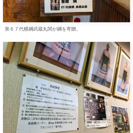
第６７代横綱武蔵丸関が綱を寄贈。