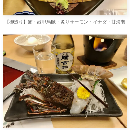
【御造り】鮪・紋甲烏賊・炙りサーモン・イナダ・甘海老