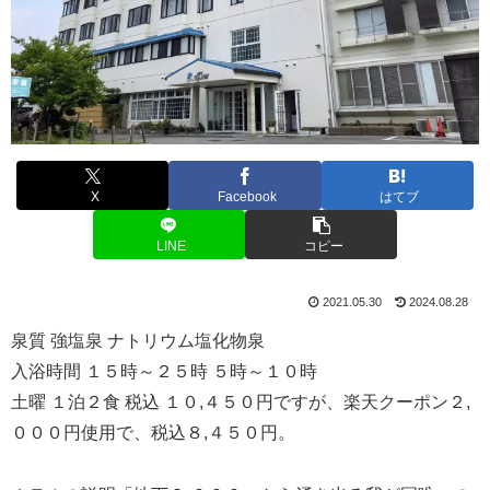
X
Facebook
はてブ
LINE
コピー
2021.05.30
2024.08.28
泉質 強塩泉 ナトリウム塩化物泉
入浴時間 １５時～２５時 ５時～１０時
土曜 １泊２食 税込 １０,４５０円ですが、楽天クーポン２,
０００円使用で、税込８,４５０円。