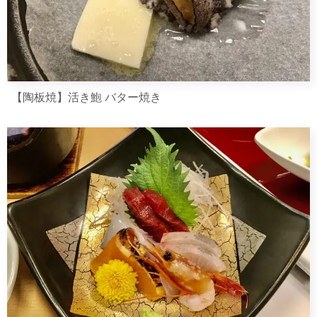
【陶板焼】活き鮑 バター焼き