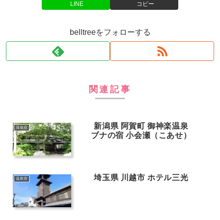
LINE
コピー
belltreeをフォローする
関連記事
新潟県 阿賀町 御神楽温泉
温泉宿
ブナの宿 小会瀬（こあせ）
埼玉県 川越市 ホテル三光
温泉宿