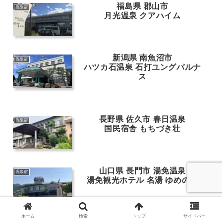
福島県 郡山市
温泉宿
月光温泉 クアハイム
新潟県 南魚沼市
温泉宿
ハツカ石温泉 石打ユングパルナ
ス
長野県 佐久市 春日温泉
温泉宿
国民宿舎 もちづき壮
山口県 長門市 湯免温泉
温泉宿
湯免観光ホテル 名湯 ゆめの郷
ホーム
検索
トップ
サイドバー