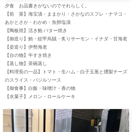
夕食 お品書きがないのでそれらしく。
【前 菜】海宝漬・ままかり・さかなのスフレ・ナマコ・
あかとさか・わかめ・魚卵塩漬
【陶板焼】活き鮑 バター焼き
【御造り】鮪・紋甲烏賊・炙りサーモン・イナダ・甘海老
【姿造り】伊勢海老
【台の物】牛すき焼き
【蒸し物】茶碗蒸し
【料理長の一品】トマト・生ハム・白子玉葱と燻製チーズ
のスライス・バジルソース
【御食事】白飯・味噌汁・香の物
【水菓子】メロン・ロールケーキ