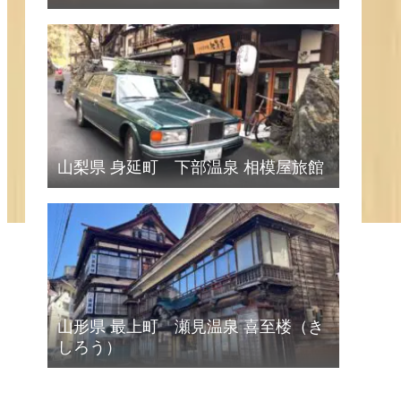
山梨県 身延町 下部温泉 相模屋旅館
山形県 最上町 瀬見温泉 喜至楼（き
しろう）