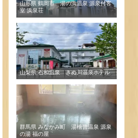
山形県 鶴岡市 湯の浜温泉 源泉付客
室 浜泉荘
山梨県 石和温泉 きぬ川温泉ホテル
群馬県 みなかみ町 湯檜曾温泉 源泉
の湯 福の屋