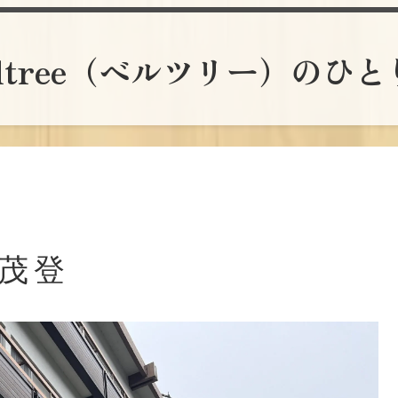
lltree（ベルツリー）のひ
春茂登