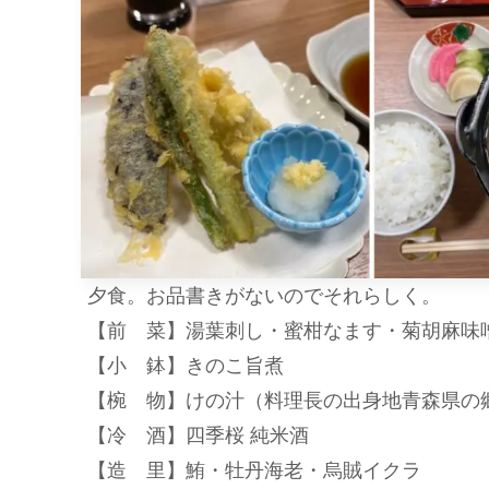
夕食。お品書きがないのでそれらしく。
【前 菜】湯葉刺し・蜜柑なます・菊胡麻味
【小 鉢】きのこ旨煮
【椀 物】けの汁（料理長の出身地青森県の
【冷 酒】四季桜 純米酒
【造 里】鮪・牡丹海老・烏賊イクラ