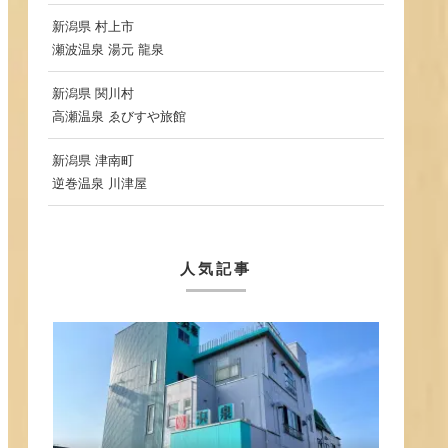
新潟県 村上市
瀬波温泉 湯元 龍泉
新潟県 関川村
高瀬温泉 ゑびすや旅館
新潟県 津南町
逆巻温泉 川津屋
人気記事