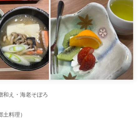
噌和え・海老そぼろ
郷土料理）