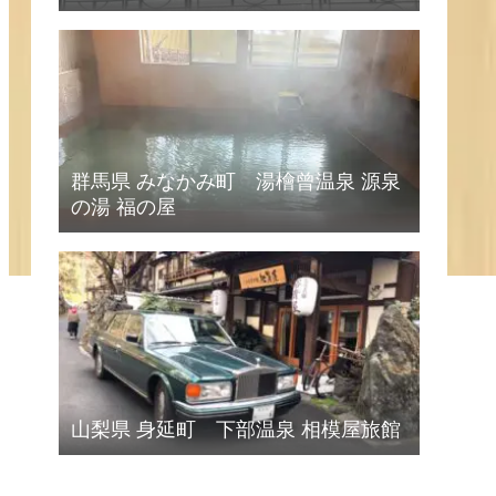
群馬県 みなかみ町 湯檜曾温泉 源泉
の湯 福の屋
山梨県 身延町 下部温泉 相模屋旅館