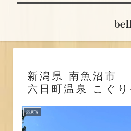
be
新潟県 南魚沼市
六日町温泉 こぐ
温泉宿