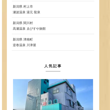
新潟県 村上市
瀬波温泉 湯元 龍泉
新潟県 関川村
高瀬温泉 ゑびすや旅館
新潟県 津南町
逆巻温泉 川津屋
人気記事