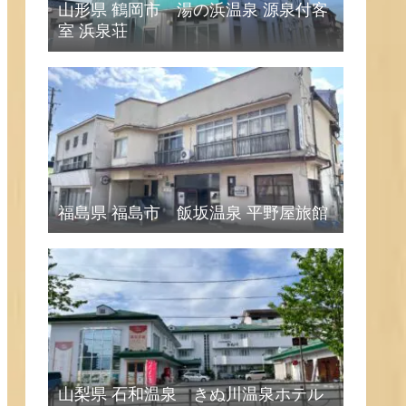
山形県 鶴岡市 湯の浜温泉 源泉付客
室 浜泉荘
福島県 福島市 飯坂温泉 平野屋旅館
山梨県 石和温泉 きぬ川温泉ホテル