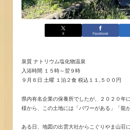
X
Facebook
泉質 ナトリウム塩化物温泉
入浴時間 １５時～翌９時
９月６日 土曜 １泊２食 税込１１,５００円
県内有名企業の保養所でしたが、２０２０年
様から、この土地には「パワーがある」「龍
ある日、地図の出雲大社からこぐりやま山荘