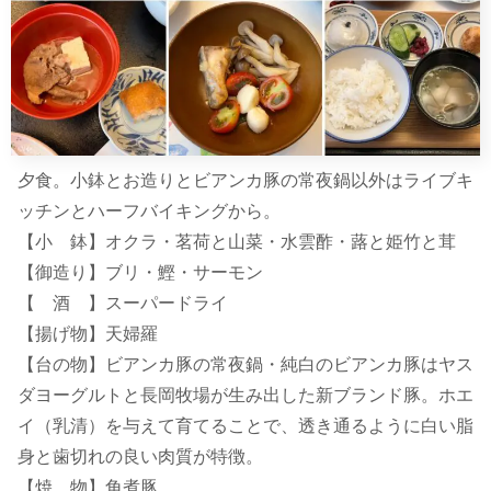
夕食。小鉢とお造りとビアンカ豚の常夜鍋以外はライブキ
ッチンとハーフバイキングから。
【小 鉢】オクラ・茗荷と山菜・水雲酢・蕗と姫竹と茸
【御造り】ブリ・鰹・サーモン
【 酒 】スーパードライ
【揚げ物】天婦羅
【台の物】ビアンカ豚の常夜鍋・純白のビアンカ豚はヤス
ダヨーグルトと長岡牧場が生み出した新ブランド豚。ホエ
イ（乳清）を与えて育てることで、透き通るように白い脂
身と歯切れの良い肉質が特徴。
【焼 物】角煮豚