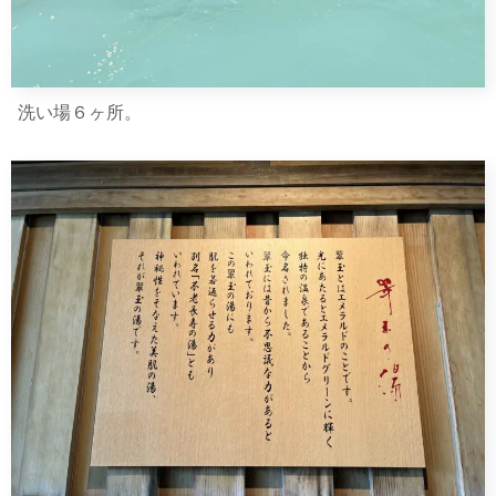
洗い場６ヶ所。