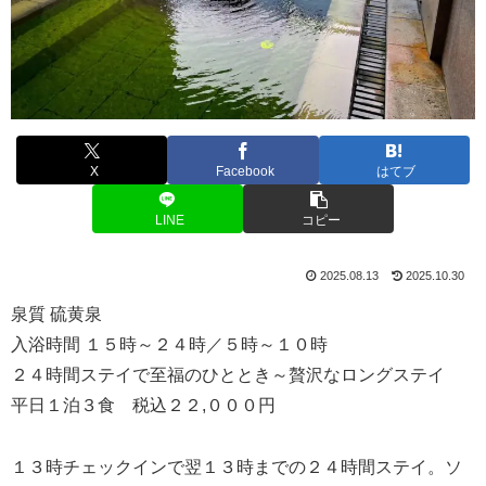
X
Facebook
はてブ
LINE
コピー
2025.08.13
2025.10.30
泉質 硫黄泉
入浴時間 １５時～２４時／５時～１０時
２４時間ステイで至福のひととき～贅沢なロングステイ
平日１泊３食 税込２２,０００円
１３時チェックインで翌１３時までの２４時間ステイ。ソ