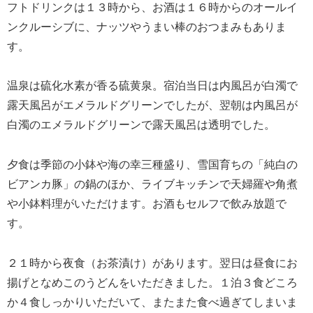
フトドリンクは１３時から、お酒は１６時からのオールイ
ンクルーシブに、ナッツやうまい棒のおつまみもありま
す。
温泉は硫化水素が香る硫黄泉。宿泊当日は内風呂が白濁で
露天風呂がエメラルドグリーンでしたが、翌朝は内風呂が
白濁のエメラルドグリーンで露天風呂は透明でした。
夕食は季節の小鉢や海の幸三種盛り、雪国育ちの「純白の
ビアンカ豚」の鍋のほか、ライブキッチンで天婦羅や角煮
や小鉢料理がいただけます。お酒もセルフで飲み放題で
す。
２１時から夜食（お茶漬け）があります。翌日は昼食にお
揚げとなめこのうどんをいただきました。１泊３食どころ
か４食しっかりいただいて、またまた食べ過ぎてしまいま