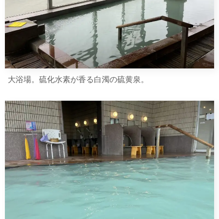
大浴場。硫化水素が香る白濁の硫黄泉。