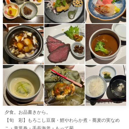
夕食。お品書きから。
【旬 彩】もろこし豆腐・鯉やわらか煮・蕎麦の実なめ
こ・青葉巻・手長海老・もって菊