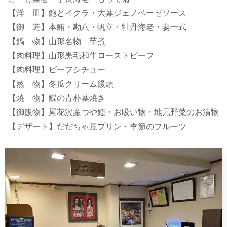
【洋 皿】鮑とイクラ・大葉ジェノベーゼソース
【御 造】本鮪・勘八・帆立・牡丹海老・妻一式
【鍋 物】山形名物 芋煮
【肉料理】山形黒毛和牛ローストビーフ
【肉料理】ビーフシチュー
【蒸 物】冬瓜クリーム饅頭
【焼 物】鰈の青朴葉焼き
【御飯物】尾花沢産つや姫・お吸い物・地元野菜のお漬物
【デザート】だだちゃ豆プリン・季節のフルーツ