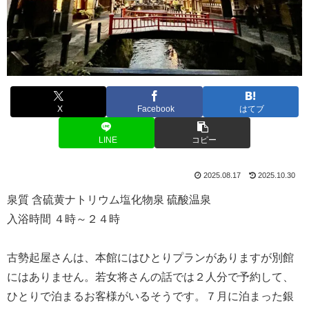
X
Facebook
はてブ
LINE
コピー
2025.08.17
2025.10.30
泉質 含硫黄ナトリウム塩化物泉 硫酸温泉
入浴時間 ４時～２４時
古勢起屋さんは、本館にはひとりプランがありますが別館
にはありません。若女将さんの話では２人分で予約して、
ひとりで泊まるお客様がいるそうです。７月に泊まった銀