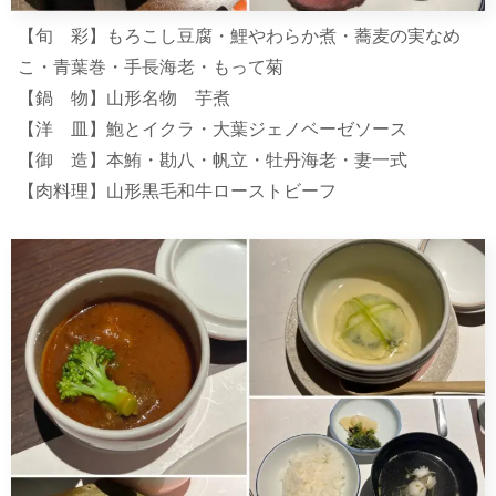
【旬 彩】もろこし豆腐・鯉やわらか煮・蕎麦の実なめ
こ・青葉巻・手長海老・もって菊
【鍋 物】山形名物 芋煮
【洋 皿】鮑とイクラ・大葉ジェノベーゼソース
【御 造】本鮪・勘八・帆立・牡丹海老・妻一式
【肉料理】山形黒毛和牛ローストビーフ