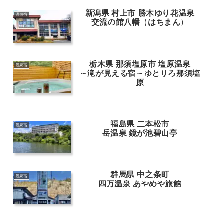
新潟県 村上市 勝木ゆり花温泉
温泉宿
交流の館八幡（はちまん）
栃木県 那須塩原市 塩原温泉
温泉宿
～滝が見える宿～ゆとりろ那須塩
原
福島県 二本松市
温泉宿
岳温泉 鏡が池碧山亭
群馬県 中之条町
温泉宿
四万温泉 あやめや旅館