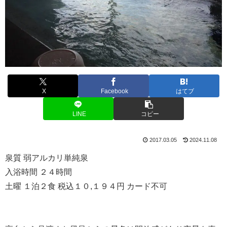
X
Facebook
はてブ
LINE
コピー
2017.03.05
2024.11.08
泉質 弱アルカリ単純泉
入浴時間 ２４時間
土曜 １泊２食 税込１０,１９４円 カード不可