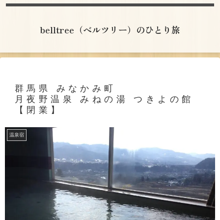
belltree（ベルツリー）のひとり旅
群馬県 みなかみ町
月夜野温泉 みねの湯 つきよの館
【閉業】
温泉宿