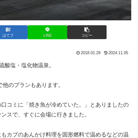
はてブ
LINE
コピー
2018.01.29
2024.11.05
‐硫酸塩・塩化物温泉。
で他のプランもあります。
の口コミに「焼き魚が冷めていた。」とありましたの
ウンスで、すぐに会場に行きました。
にもカブのあんかけ料理を固形燃料で温めるなどの温