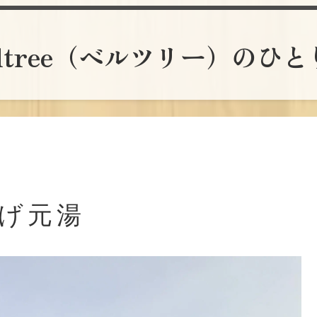
lltree（ベルツリー）のひ
すげ元湯