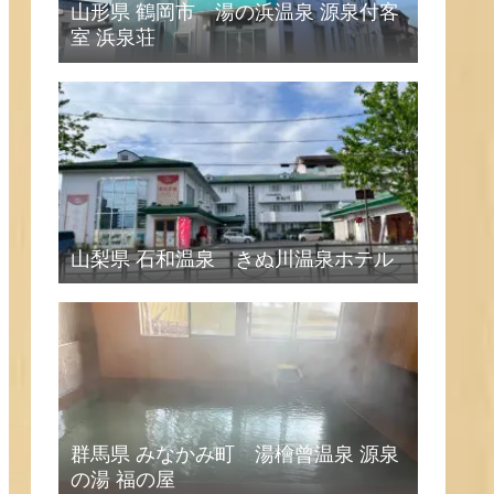
山形県 鶴岡市 湯の浜温泉 源泉付客
室 浜泉荘
山梨県 石和温泉 きぬ川温泉ホテル
群馬県 みなかみ町 湯檜曾温泉 源泉
の湯 福の屋