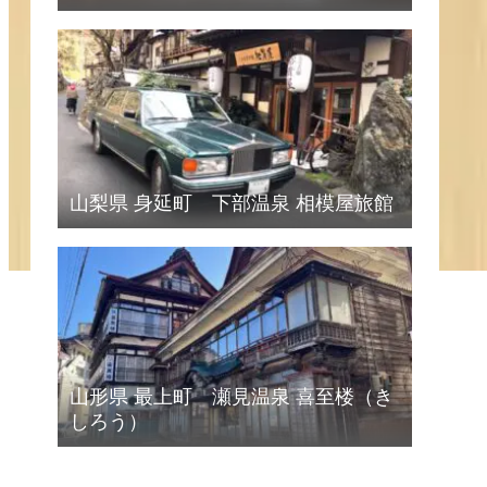
山梨県 身延町 下部温泉 相模屋旅館
山形県 最上町 瀬見温泉 喜至楼（き
しろう）