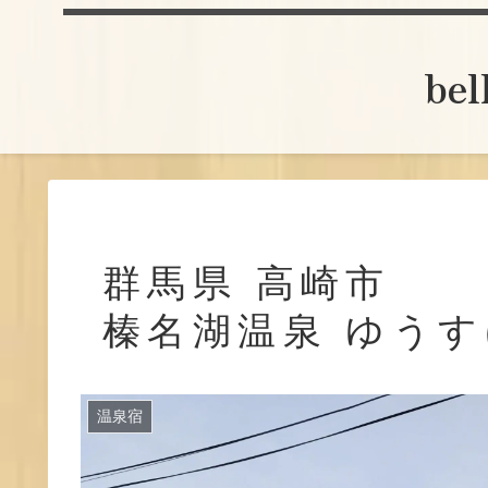
be
群馬県 高崎市
榛名湖温泉 ゆう
温泉宿