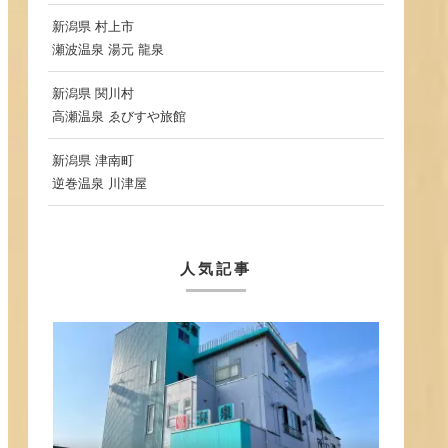
新潟県 村上市
瀬波温泉 湯元 龍泉
新潟県 関川村
高瀬温泉 ゑびすや旅館
新潟県 津南町
逆巻温泉 川津屋
人気記事