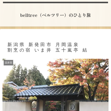
belltree（ベルツリー）のひとり旅
新潟県 新発田市 月岡温泉
割烹の宿 いま井 五十嵐亭 結
温泉宿