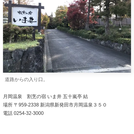
道路からの入り口。
月岡温泉 割烹の宿 いま井 五十嵐亭 結
場所 〒959-2338 新潟県新発田市月岡温泉３５０
電話 0254-32-3000