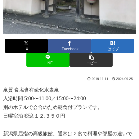
X
Facebook
はてブ
LINE
コピー
2019.11.11
2024.09.25
泉質 食塩含有硫化水素泉
入浴時間 5:00〜11:00／15:00〜24:00
別のホテルで会合のため朝食付プランです。
日曜宿泊 税込１２,３５０円
新潟県屈指の高級旅館。通常は２食で料理や部屋の違いで