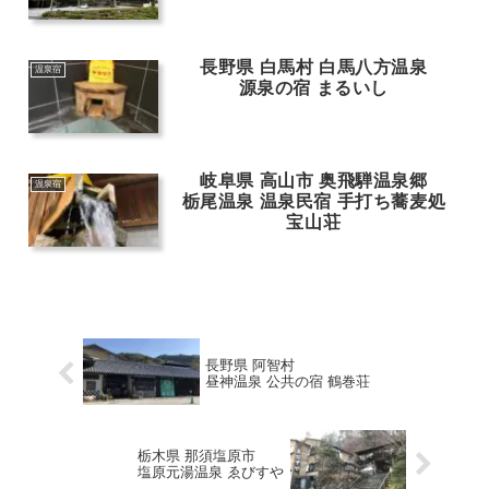
長野県 白馬村 白馬八方温泉
温泉宿
源泉の宿 まるいし
岐阜県 高山市 奥飛騨温泉郷
温泉宿
栃尾温泉 温泉民宿 手打ち蕎麦処
宝山荘
長野県 阿智村
昼神温泉 公共の宿 鶴巻荘
栃木県 那須塩原市
塩原元湯温泉 ゑびすや