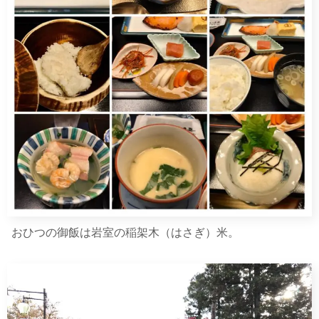
おひつの御飯は岩室の稲架木（はさぎ）米。