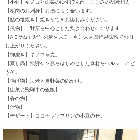
【小鉢】キノコと山菜のゆずぽん酢・こごみの胡麻和え
【桜肉のお刺身】お酒によく合います。
【鮎の塩焼き】焼きたてをお楽しみください。
【煮物】自野菜を中心とした炊き合わせになります
【A５等級飛騨牛の炭火ステーキ】栄太郎特製味噌でお召
し上がりください。
【御凌ぎ】キノコ蕎麦。
【蒸し鍋】飛騨ケン豚をはじめとした食材をヘルシーにど
うぞ。
【揚げ物】海老と自野菜の餡かけ。
【山菜と飛騨牛の釜飯】
【香の物】
【汁物】
【デザート】ココナッツプリンの小豆のせ。