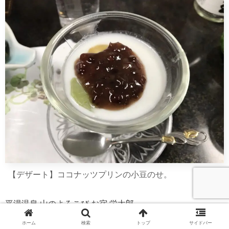
【デザート】ココナッツプリンの小豆のせ。
平湯温泉 山のよろこび お宿 栄太郎
場所 〒506-1433 岐阜県高山市奥飛騨温泉郷平湯６４９
ホーム
検索
トップ
サイドバー