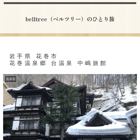
belltree（ベルツリー）のひとり旅
岩手県 花巻市
花巻温泉郷 台温泉 中嶋旅館
温泉宿