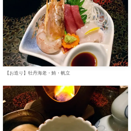
【お造り】牡丹海老・鮪・帆立