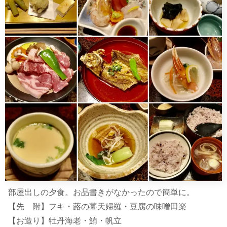
部屋出しの夕食。お品書きがなかったので簡単に。
【先 附】フキ・蕗の薹天婦羅・豆腐の味噌田楽
【お造り】牡丹海老・鮪・帆立