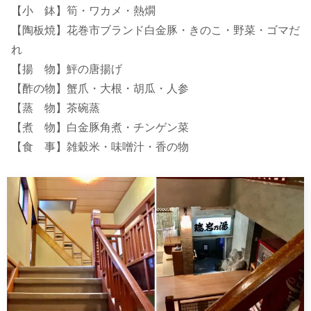
【小 鉢】筍・ワカメ・熱燗
【陶板焼】花巻市ブランド白金豚・きのこ・野菜・ゴマだ
れ
【揚 物】鮃の唐揚げ
【酢の物】蟹爪・大根・胡瓜・人参
【蒸 物】茶碗蒸
【煮 物】白金豚角煮・チンゲン菜
【食 事】雑穀米・味噌汁・香の物