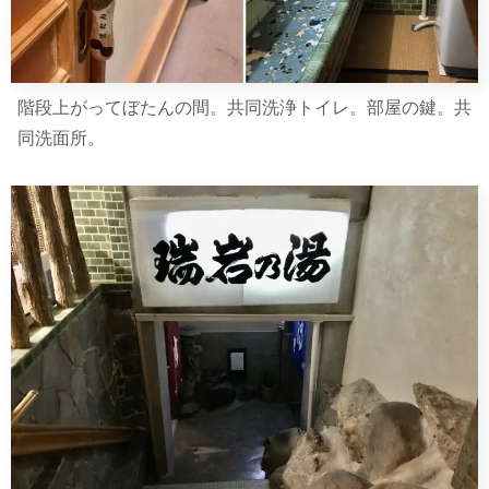
階段上がってぼたんの間。共同洗浄トイレ。部屋の鍵。共
同洗面所。