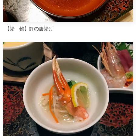
【揚 物】鮃の唐揚げ