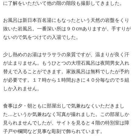
に了解をいただいて他の階の階段も撮影してきました。
お風呂は新日本百名湯にもなったという天然の岩盤をくり
抜いた岩風呂。一番深い所は９０cmありますが、手すりが
ないので気をつけての入湯でした。
少し熱めのお湯はサラサラの泉質ですが、温まりが良く汗
が止まりません。もうひとつの大理石風呂は夜間男女入れ
替えで入ることができます。家族風呂は無料でしたが予約
が必要です。１７時から１時間おきに４０分毎なので５組
しか入れません。
食事は夕・朝ともに部屋出しで気兼ねなくいただきまし
た…というか気兼ねなく写真が撮れました。この部屋しか
見られませんでしたが、サイトを見ると４階の特別室は障
子戸や欄間など見事な彫刻で飾られています。