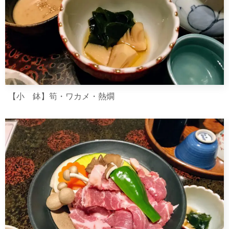
【小 鉢】筍・ワカメ・熱燗