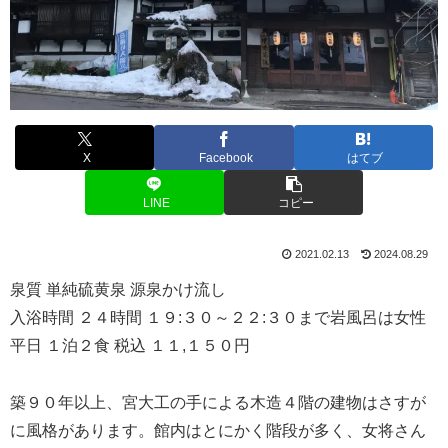
X
Facebook
はてブ
LINE
コピー
2021.02.13
2024.08.29
泉質 単純硫黄泉 源泉かけ流し
入浴時間 ２４時間 １９:３０～２２:３０まで岩風呂は女性
平日 １泊２食 税込 １１,１５０円
築９０年以上、宮大工の手による木造４階の建物はさすが
に風格があります。館内はとにかく階段が多く、女将さん