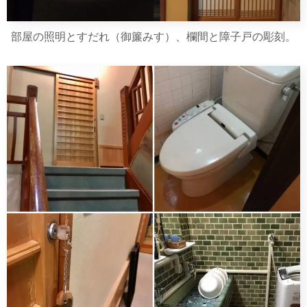
部屋の照明とすだれ（御簾みす）、欄間と障子戸の彫刻。