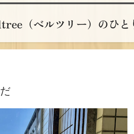
lltree（ベルツリー）のひ
んだ