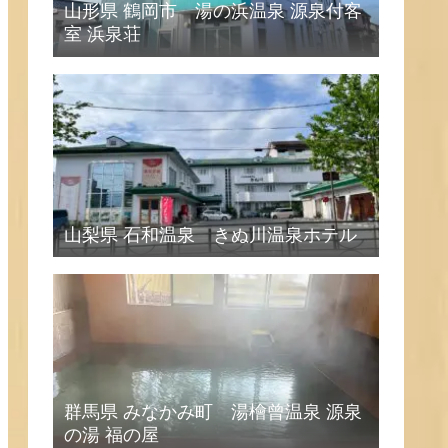
山形県 鶴岡市 湯の浜温泉 源泉付客
室 浜泉荘
山梨県 石和温泉 きぬ川温泉ホテル
群馬県 みなかみ町 湯檜曾温泉 源泉
の湯 福の屋