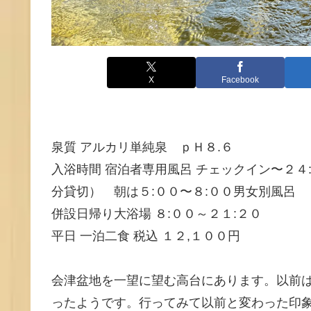
X
Facebook
泉質 アルカリ単純泉 ｐＨ８.６
入浴時間 宿泊者専用風呂 チェックイン〜２４
分貸切） 朝は５:００〜８:００男女別風呂
併設日帰り大浴場 ８:００～２１:２０
平日 一泊二食 税込 １２,１００円
会津盆地を一望に望む高台にあります。以前は町
ったようです。行ってみて以前と変わった印