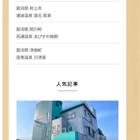
新潟県 村上市
瀬波温泉 湯元 龍泉
新潟県 関川村
高瀬温泉 ゑびすや旅館
新潟県 津南町
逆巻温泉 川津屋
人気記事