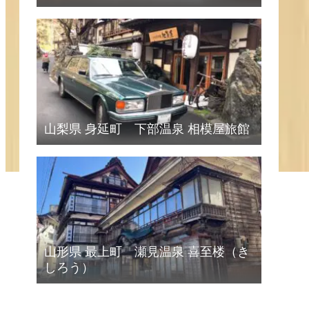
山梨県 身延町 下部温泉 相模屋旅館
山形県 最上町 瀬見温泉 喜至楼（き
しろう）