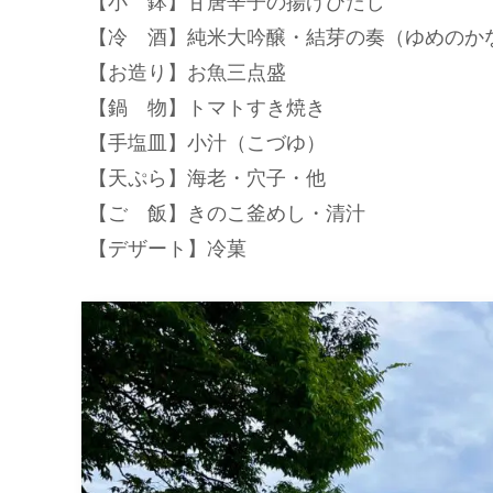
【小 鉢】甘唐辛子の揚げびたし
【冷 酒】純米大吟醸・結芽の奏（ゆめのか
【お造り】お魚三点盛
【鍋 物】トマトすき焼き
【手塩皿】小汁（こづゆ）
【天ぷら】海老・穴子・他
【ご 飯】きのこ釜めし・清汁
【デザート】冷菓