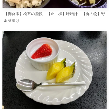
【御食事】松茸の釜飯 【止 椀】味噌汁 【香の物】野
沢菜漬け