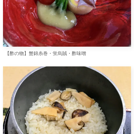
【酢の物】蟹錦糸巻・蛍烏賊・酢味噌