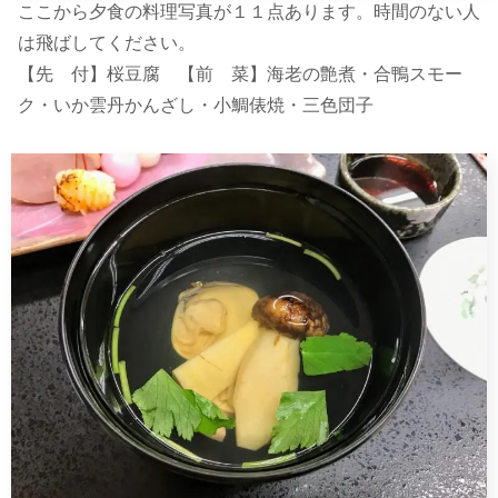
ここから夕食の料理写真が１１点あります。時間のない人
は飛ばしてください。
【先 付】桜豆腐 【前 菜】海老の艶煮・合鴨スモー
ク・いか雲丹かんざし・小鯛俵焼・三色団子