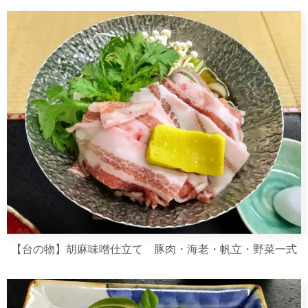
【台の物】胡麻味噌仕立て 豚肉・海老・帆立・野菜一式