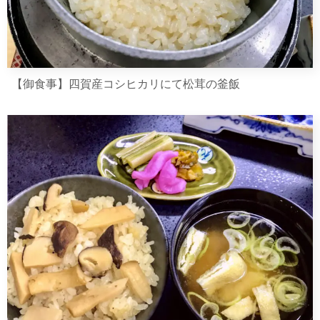
【御食事】四賀産コシヒカリにて松茸の釜飯