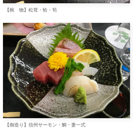
【椀 物】松茸・蛤・筍
【御造り】信州サーモン・鯛・妻一式