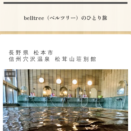
belltree（ベルツリー）のひとり旅
長野県 松本市
信州穴沢温泉 松茸山荘別館
温泉宿