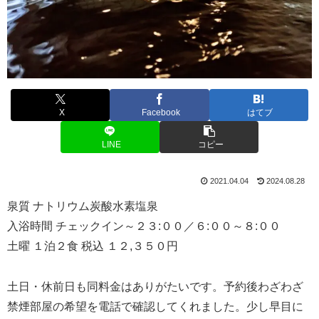
X
Facebook
はてブ
LINE
コピー
2021.04.04
2024.08.28
泉質 ナトリウム炭酸水素塩泉
入浴時間 チェックイン～２３:００／６:００～８:００
土曜 １泊２食 税込 １２,３５０円
土日・休前日も同料金はありがたいです。予約後わざわざ
禁煙部屋の希望を電話で確認してくれました。少し早目に