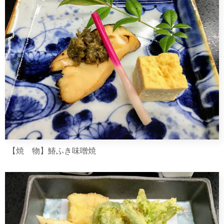
【焼 物】鰆ふき味噌焼