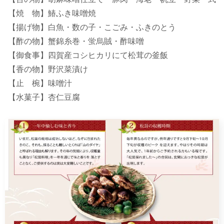
【焼 物】鰆ふき味噌焼
【揚げ物】白魚・数の子・こごみ・ふきのとう
【酢の物】蟹錦糸巻・蛍烏賊・酢味噌
【御食事】四賀産コシヒカリにて松茸の釜飯
【香の物】野沢菜漬け
【止 椀】味噌汁
【水菓子】杏仁豆腐