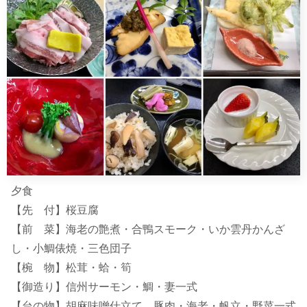
夕食
【先 付】桜豆腐
【前 菜】海老の艶煮・合鴨スモーク・いか雲丹かんざ
し・小鯛俵焼・三色団子
【椀 物】松茸・蛤・筍
【御造り】信州サーモン・鯛・妻一式
【台の物】胡麻味噌仕立て 豚肉・海老・帆立・野菜一式