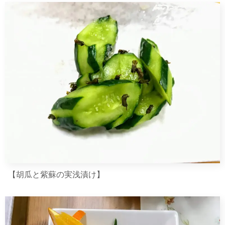
【胡瓜と紫蘇の実浅漬け】