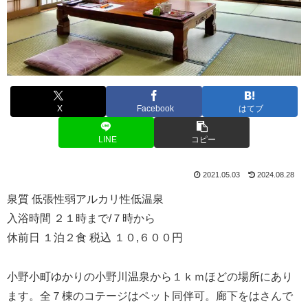
X
Facebook
はてブ
LINE
コピー
2021.05.03
2024.08.28
泉質 低張性弱アルカリ性低温泉
入浴時間 ２１時まで/７時から
休前日 １泊２食 税込 １０,６００円
小野小町ゆかりの小野川温泉から１ｋｍほどの場所にあり
ます。全７棟のコテージはペット同伴可。廊下をはさんで