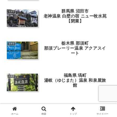
群馬県 沼田市
温泉宿
老神温泉 白壁の宿 ニュー牧水苑
【閉業】
栃木県 那須町
温泉宿
那須プレーリー温泉 アクアスイ
ート
福島県 塙町
温泉宿
湯岐（ゆじまた）温泉 和泉屋旅
館
栃木県 さくら市 旧·かんぽの宿
温泉宿
栃木喜連川（きつれがわ）温泉
ホーム
検索
トップ
サイドバー