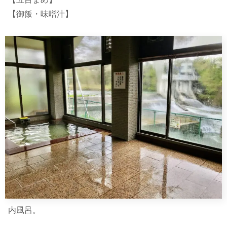
【御飯・味噌汁】
内風呂。