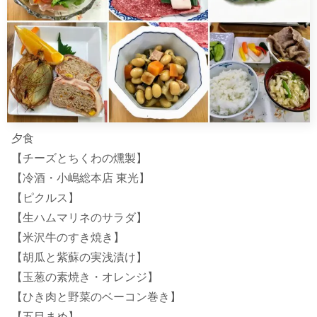
夕食
【チーズとちくわの燻製】
【冷酒・小嶋総本店 東光】
【ピクルス】
【生ハムマリネのサラダ】
【米沢牛のすき焼き】
【胡瓜と紫蘇の実浅漬け】
【玉葱の素焼き・オレンジ】
【ひき肉と野菜のベーコン巻き】
【五目まめ】