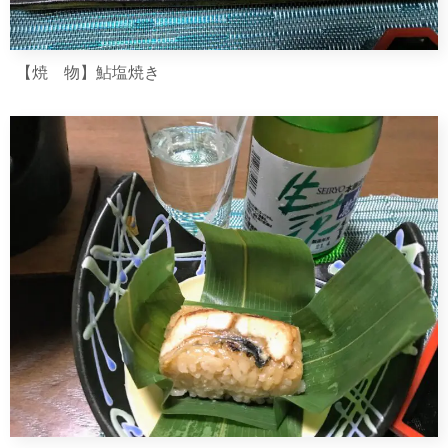
【焼 物】鮎塩焼き