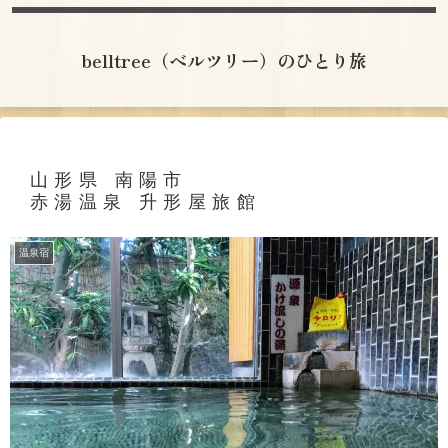
belltree（ベルツリー）のひとり旅
山形県 南陽市
赤湯温泉 升形屋旅館
温泉宿