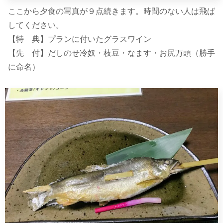
ここから夕食の写真が９点続きます。時間のない人は飛ば
してください。
【特 典】プランに付いたグラスワイン
【先 付】だしのせ冷奴・枝豆・なます・お尻万頭（勝手
に命名）