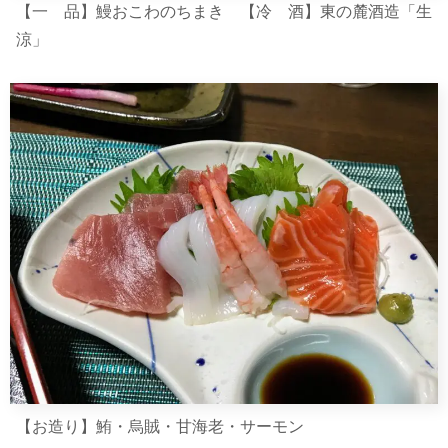
【一 品】鰻おこわのちまき 【冷 酒】東の麓酒造「生
涼」
【お造り】鮪・烏賊・甘海老・サーモン