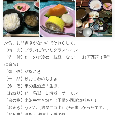
夕食。お品書きがないのでそれらしく。
【特 典】プランに付いたグラスワイン
【先 付】だしのせ冷奴・枝豆・なます・お尻万頭（勝手
に命名）
【焼 物】鮎塩焼き
【一 品】鰻おこわのちまき
【冷 酒】東の麓酒造「生涼」
【お造り】鮪・烏賊・甘海老・サーモン
【台の物】米沢牛すき焼き（予備の固形燃料あり）
【お凌ぎ】うどん（濃厚アゴ出汁が美味しかったです。）
【お食事】御飯・味噌汁・香の物