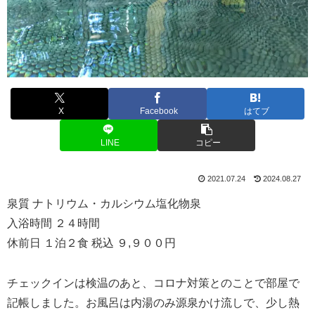
X
Facebook
はてブ
LINE
コピー
2021.07.24
2024.08.27
泉質 ナトリウム・カルシウム塩化物泉
入浴時間 ２４時間
休前日 １泊２食 税込 ９,９００円
チェックインは検温のあと、コロナ対策とのことで部屋で
記帳しました。お風呂は内湯のみ源泉かけ流しで、少し熱