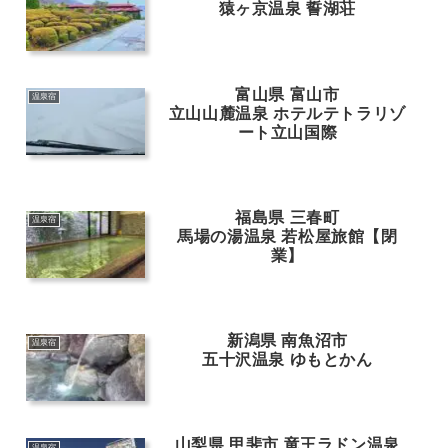
猿ヶ京温泉 誓湖荘
富山県 富山市
温泉宿
立山山麓温泉 ホテルテトラリゾ
ート立山国際
福島県 三春町
温泉宿
馬場の湯温泉 若松屋旅館【閉
業】
新潟県 南魚沼市
温泉宿
五十沢温泉 ゆもとかん
山梨県 甲斐市 竜王ラドン温泉
温泉宿