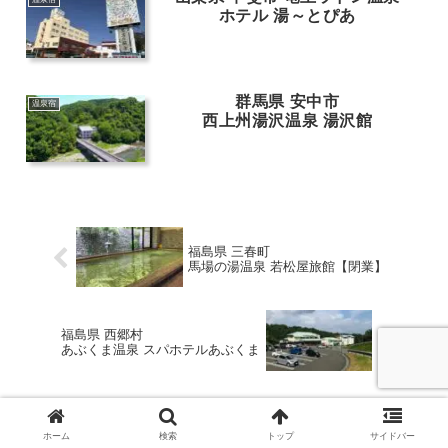
ホテル 湯～とぴあ
群馬県 安中市
温泉宿
西上州湯沢温泉 湯沢館
福島県 三春町
馬場の湯温泉 若松屋旅館【閉業】
福島県 西郷村
あぶくま温泉 スパホテルあぶくま
ホーム
検索
トップ
サイドバー