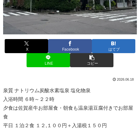
X
Facebook
はてブ
LINE
コピー
2026.06.18
泉質 ナトリウム炭酸水素塩泉 塩化物泉
入浴時間 ６時～２２時
夕食は佐賀産牛お部屋食・朝食も温泉湯豆腐付きでお部屋
食
平日 １泊２食 １２,１００円＋入湯税１５０円