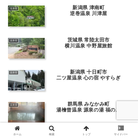
新潟県 津南町
温泉宿
逆巻温泉 川津屋
茨城県 常陸太田市
温泉宿
横川温泉 中野屋旅館
新潟県 十日町市
温泉宿
二ツ屋温泉 心の宿 やすらぎ
群馬県 みなかみ町
温泉宿
湯檜曾温泉 源泉の湯 福の屋
ホーム
検索
トップ
サイドバー
山形県 尾花沢市
温泉宿