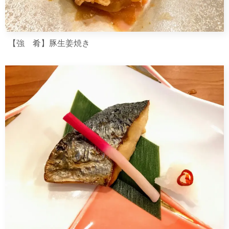
【強 肴】豚生姜焼き