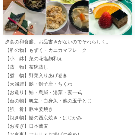
夕食の和食膳。お品書きがないのでそれらしく。
【酢の物】もずく・カニカマフレーク
【小 鉢】菜の花塩麹和え
【蒸 物】茶碗蒸し
【煮 物】野菜入りあげ巻き
【天婦羅】鱚・獅子唐・ちくわ
【お造り】鮪・烏賊・湯葉・妻一式
【台の物】帆立・白身魚・他の玉子とじ
【強 肴】豚生姜焼き
【焼き物】鰆の西京焼き・はじかみ
【お凌ぎ】日本蕎麦
【お食事】アサリとお揚げの釜めし