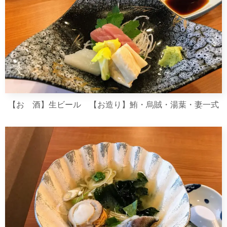
【お 酒】生ビール 【お造り】鮪・烏賊・湯葉・妻一式