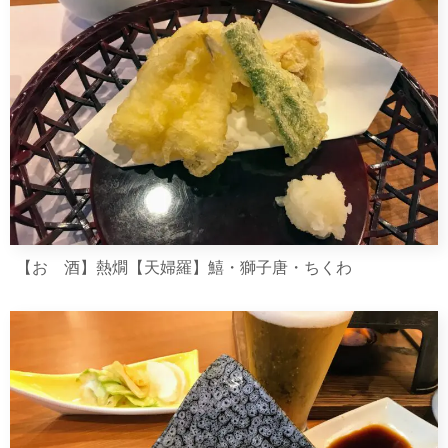
【お 酒】熱燗【天婦羅】鱚・獅子唐・ちくわ