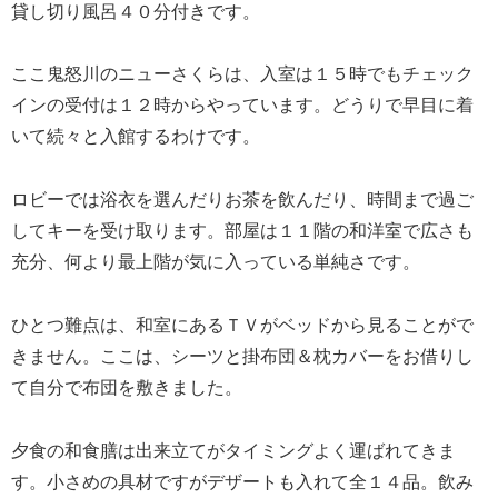
貸し切り風呂４０分付きです。
ここ鬼怒川のニューさくらは、入室は１５時でもチェック
インの受付は１２時からやっています。どうりで早目に着
いて続々と入館するわけです。
ロビーでは浴衣を選んだりお茶を飲んだり、時間まで過ご
してキーを受け取ります。部屋は１１階の和洋室で広さも
充分、何より最上階が気に入っている単純さです。
ひとつ難点は、和室にあるＴＶがベッドから見ることがで
きません。ここは、シーツと掛布団＆枕カバーをお借りし
て自分で布団を敷きました。
夕食の和食膳は出来立てがタイミングよく運ばれてきま
す。小さめの具材ですがデザートも入れて全１４品。飲み