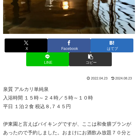
X
Facebook
はてブ
LINE
コピー
2022.04.23
2024.08.23
泉質 アルカリ単純泉
入浴時間 １５時～２４時／５時～１０時
平日 １泊２食 税込８,７４５円
伊東園と言えばバイキングですが、ここは和食膳プランが
あったので予約しました。おまけにお酒飲み放題７０分と