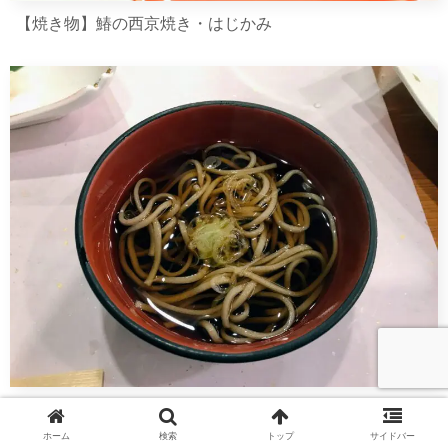
【焼き物】鰆の西京焼き・はじかみ
【お凌ぎ】日本蕎麦
ホーム
検索
トップ
サイドバー