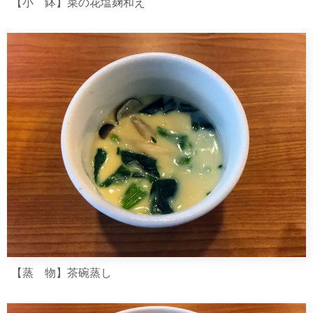
【小 鉢】菜の花塩麹和え
【蒸 物】茶碗蒸し